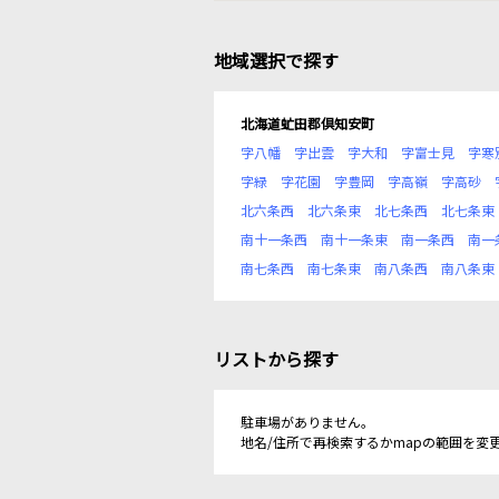
地域選択で探す
北海道虻田郡倶知安町
字八幡
字出雲
字大和
字富士見
字寒
字緑
字花園
字豊岡
字高嶺
字高砂
北六条西
北六条東
北七条西
北七条東
南十一条西
南十一条東
南一条西
南一
南七条西
南七条東
南八条西
南八条東
リストから探す
駐車場がありません。
地名/住所で再検索するかmapの範囲を変