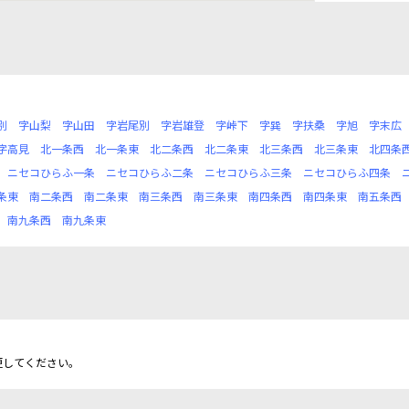
別
字山梨
字山田
字岩尾別
字岩雄登
字峠下
字巽
字扶桑
字旭
字末広
字高見
北一条西
北一条東
北二条西
北二条東
北三条西
北三条東
北四条
ニセコひらふ一条
ニセコひらふ二条
ニセコひらふ三条
ニセコひらふ四条
条東
南二条西
南二条東
南三条西
南三条東
南四条西
南四条東
南五条西
南九条西
南九条東
更してください。