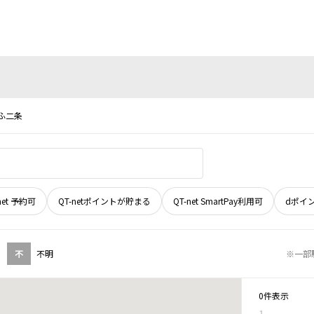
ふ二条
net 予約可
QT-netポイントが貯まる
QT-net SmartPay利用可
dポイ
不
不明
※一部
0件表示
1