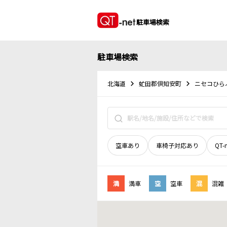
駐車場検索
駐車場検索
北海道
虻田郡倶知安町
ニセコひら
空車あり
車椅子対応あり
QT-
満
満車
空
空車
混
混雑