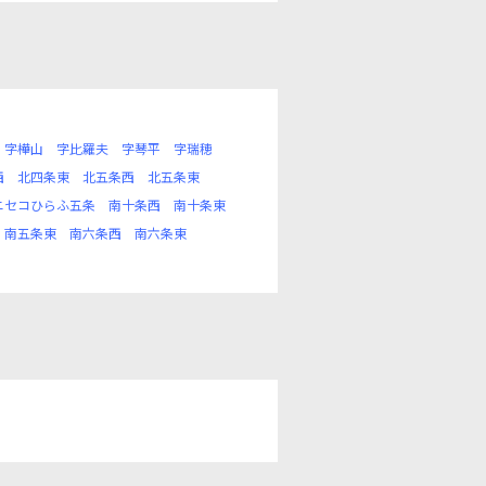
字樺山
字比羅夫
字琴平
字瑞穂
西
北四条東
北五条西
北五条東
ニセコひらふ五条
南十条西
南十条東
南五条東
南六条西
南六条東