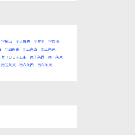
字樺山
字比羅夫
字琴平
字瑞穂
西
北四条東
北五条西
北五条東
ニセコひらふ五条
南十条西
南十条東
南五条東
南六条西
南六条東