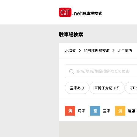
駐車場検索
駐車場検索
北海道
虻田郡倶知安町
北二条西
空車あり
車椅子対応あり
QT-
満
満車
空
空車
混
混雑