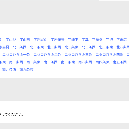
別
字山梨
字山田
字岩尾別
字岩雄登
字峠下
字巽
字扶桑
字旭
字末広
字高見
北一条西
北一条東
北二条西
北二条東
北三条西
北三条東
北四条
ニセコひらふ一条
ニセコひらふ二条
ニセコひらふ三条
ニセコひらふ四条
条東
南二条西
南二条東
南三条西
南三条東
南四条西
南四条東
南五条西
南九条西
南九条東
更してください。