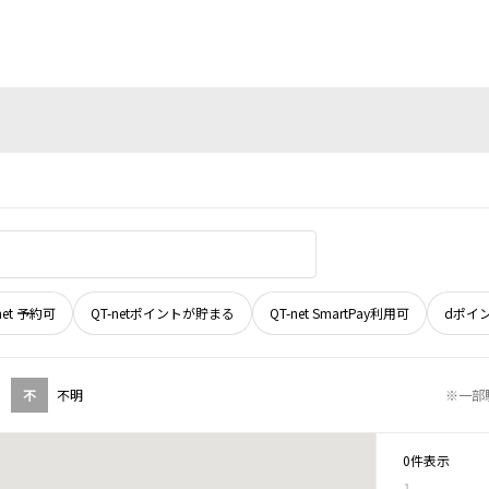
net 予約可
QT-netポイントが貯まる
QT-net SmartPay利用可
dポイ
不
不明
※一部
0件表示
1