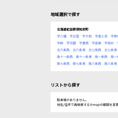
地域選択で探す
北海道虻田郡倶知安町
字八幡
字出雲
字大和
字富士見
字寒
字緑
字花園
字豊岡
字高嶺
字高砂
北六条西
北六条東
北七条西
北七条東
南十一条西
南十一条東
南一条西
南一
南七条西
南七条東
南八条西
南八条東
リストから探す
駐車場がありません。
地名/住所で再検索するかmapの範囲を変