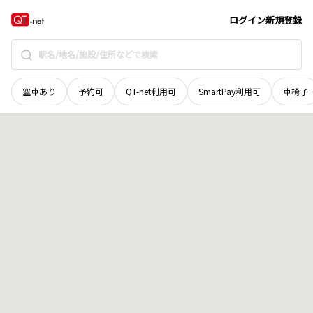
北海道
虻田郡倶知安町
南三条西
地域選択で探す
ログイン
新規登録
空車あり
予約可
QT-net利用可
SmartPay利用可
車椅子