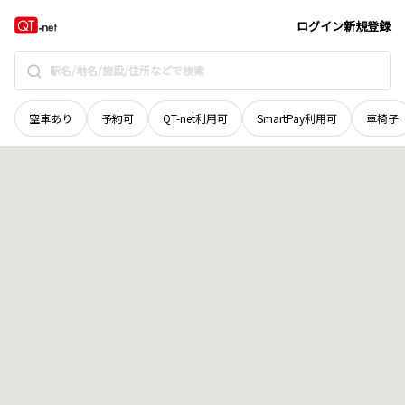
北海道
虻田郡喜茂別町
字中里
地域選択で探す
ログイン
新規登録
空車あり
予約可
QT-net利用可
SmartPay利用可
車椅子