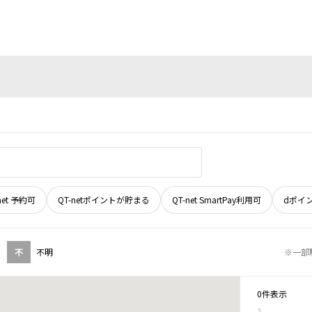
net 予約可
QT-netポイントが貯まる
QT-net SmartPay利用可
dポイ
不
不明
※一部
0件表示
1