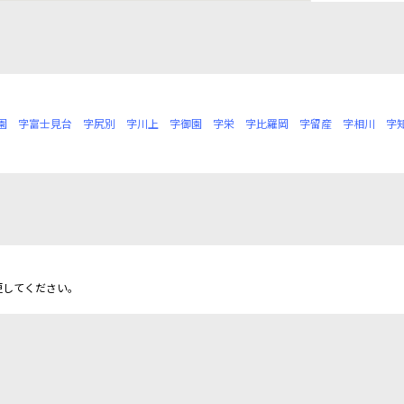
園
字富士見台
字尻別
字川上
字御園
字栄
字比羅岡
字留産
字相川
字
更してください。