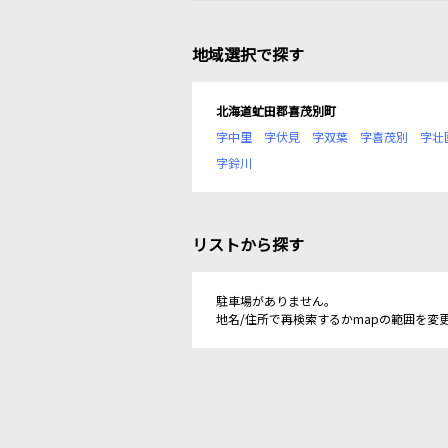
地域選択で探す
北海道虻田郡喜茂別町
字中里
字伏見
字双葉
字喜茂別
字壮
字鈴川
リストから探す
駐車場がありません。
地名/住所で再検索するかmapの範囲を変