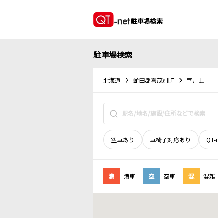
駐車場検索
駐車場検索
北海道
虻田郡喜茂別町
字川上
空車あり
車椅子対応あり
QT-
満
満車
空
空車
混
混雑