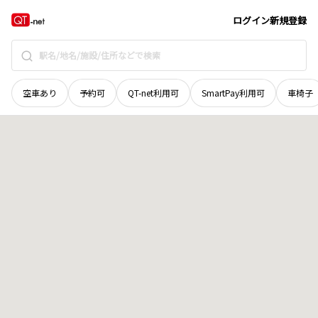
北海道
虻田郡洞爺湖町
月浦
地域選択で探す
ログイン
新規登録
空車あり
予約可
QT-net利用可
SmartPay利用可
車椅子