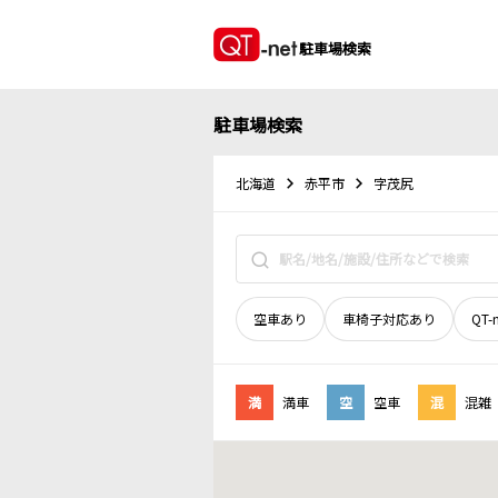
駐車場検索
駐車場検索
北海道
赤平市
字茂尻
空車あり
車椅子対応あり
QT-
満
満車
空
空車
混
混雑