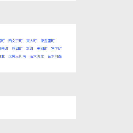
里町
西文京町
東大町
東豊里町
豊栄町
幌岡町
本町
美園町
宮下町
町北
茂尻元町南
若木町北
若木町西