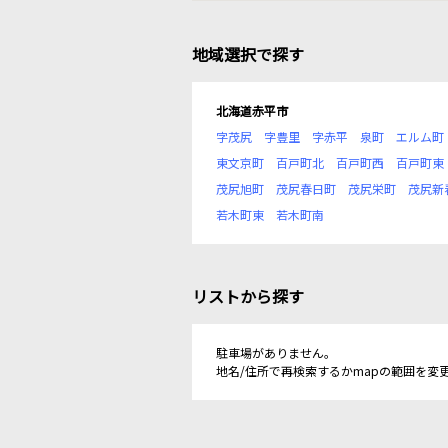
地域選択で探す
北海道赤平市
字茂尻
字豊里
字赤平
泉町
エルム町
東文京町
百戸町北
百戸町西
百戸町東
茂尻旭町
茂尻春日町
茂尻栄町
茂尻新
若木町東
若木町南
リストから探す
駐車場がありません。
地名/住所で再検索するかmapの範囲を変