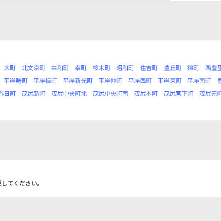
大町
北文京町
共和町
幸町
桜木町
昭和町
住吉町
豊丘町
錦町
西豊
平岸曙町
平岸桂町
平岸新光町
平岸仲町
平岸西町
平岸東町
平岸南町
春日町
茂尻新町
茂尻中央町北
茂尻中央町南
茂尻本町
茂尻宮下町
茂尻元
更してください。