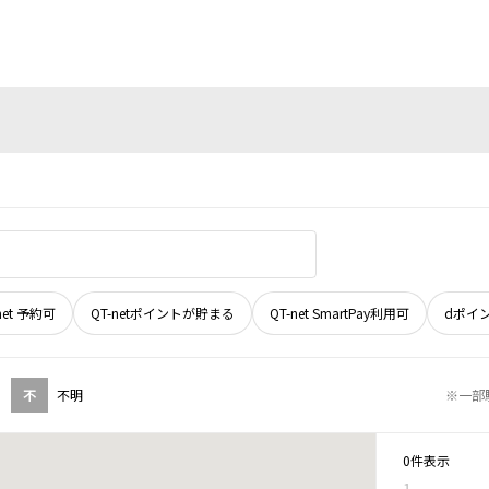
net 予約可
QT-netポイントが貯まる
QT-net SmartPay利用可
dポイ
不
不明
※一部
0件表示
1