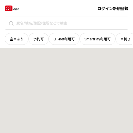
北海道
赤平市
幸町
地域選択で探す
ログイン
新規登録
空車あり
予約可
QT-net利用可
SmartPay利用可
車椅子