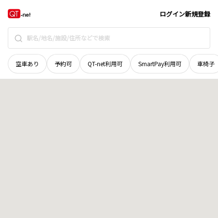
北海道
赤平市
百戸町西
地域選択で探す
ログイン
新規登録
空車あり
予約可
QT-net利用可
SmartPay利用可
車椅子