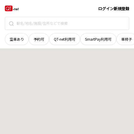
北海道
赤平市
若木町北
地域選択で探す
ログイン
新規登録
空車あり
予約可
QT-net利用可
SmartPay利用可
車椅子