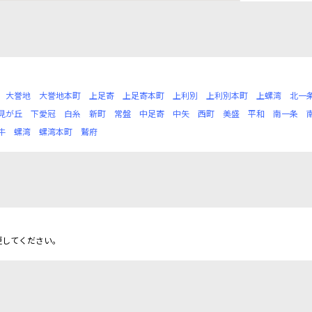
大誉地
大誉地本町
上足寄
上足寄本町
上利別
上利別本町
上螺湾
北一
見が丘
下愛冠
白糸
新町
常盤
中足寄
中矢
西町
美盛
平和
南一条
牛
螺湾
螺湾本町
鷲府
更してください。