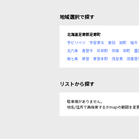
地域選択で探す
北海道足寄郡足寄町
字ビリベツ
字足寄太
愛冠
旭町
稲牛
北六条
喜登牛
共栄町
郊南
栄町
里
南七条
芽登
芽登本町
茂足寄
茂喜登
リストから探す
駐車場がありません。
地名/住所で再検索するかmapの範囲を変