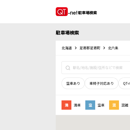
駐車場検索
駐車場検索
北海道
足寄郡足寄町
北六条
空車あり
車椅子対応あり
QT-
満
満車
空
空車
混
混雑