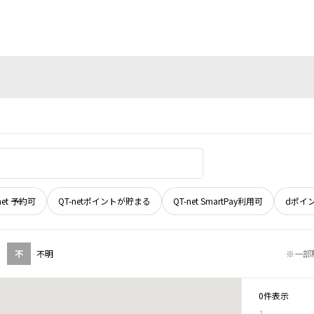
net 予約可
QT-netポイントが貯まる
QT-net SmartPay利用可
dポイ
不
不明
※一部
0件表示
1