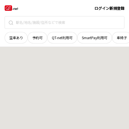
北海道
足寄郡足寄町
芽登本町
地域選択で探す
ログイン
新規登録
空車あり
予約可
QT-net利用可
SmartPay利用可
車椅子