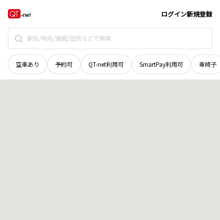
北海道
足寄郡陸別町
字ウエンベツ
地域選択で探す
ログイン
新規登録
空車あり
予約可
QT-net利用可
SmartPay利用可
車椅子