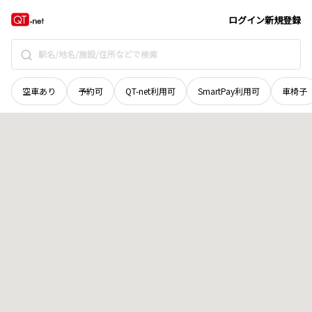
北海道
足寄郡陸別町
字トラリ
地域選択で探す
ログイン
新規登録
空車あり
予約可
QT-net利用可
SmartPay利用可
車椅子