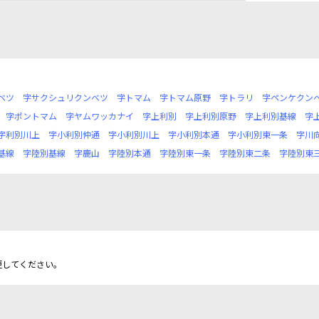
ベツ
字サクシュリクンベツ
字トマム
字トマム原野
字トラリ
字ペンケクン
字ポントマム
字ヤムワッカナイ
字上利別
字上利別原野
字上利別基線
字
字利別川上
字小利別仲通
字小利別川上
字小利別本通
字小利別東一条
字川
基線
字陸別基線
字鹿山
字陸別本通
字陸別東一条
字陸別東二条
字陸別東
更してください。