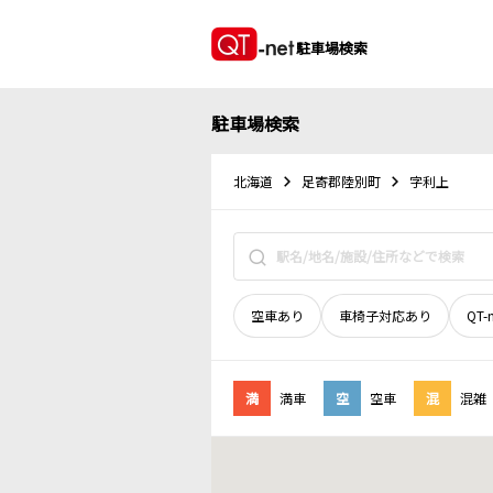
駐車場検索
駐車場検索
北海道
足寄郡陸別町
字利上
空車あり
車椅子対応あり
QT-
満
満車
空
空車
混
混雑