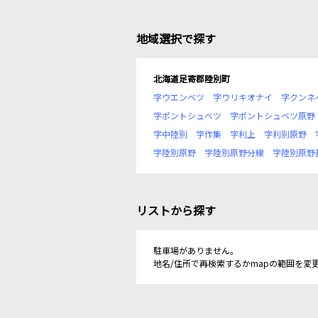
地域選択で探す
北海道足寄郡陸別町
字ウエンベツ
字ウリキオナイ
字クンネ
字ポントシュベツ
字ポントシュベツ原野
字中陸別
字作集
字利上
字利別原野
字陸別原野
字陸別原野分線
字陸別原野
リストから探す
駐車場がありません。
地名/住所で再検索するかmapの範囲を変