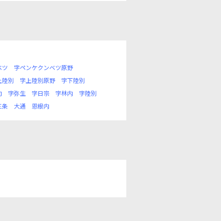
ベツ
字ペンケクンベツ原野
上陸別
字上陸別原野
字下陸別
向
字弥生
字日宗
字林内
字陸別
三条
大通
恩根内