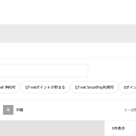
net 予約可
QT-netポイントが貯まる
QT-net SmartPay利用可
dポイ
不
不明
※一部
0件表示
1