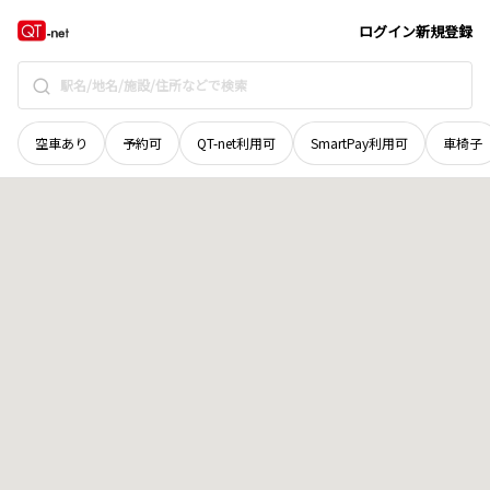
北海道
野付郡別海町
中春別南町
地域選択で探す
ログイン
新規登録
空車あり
予約可
QT-net利用可
SmartPay利用可
車椅子