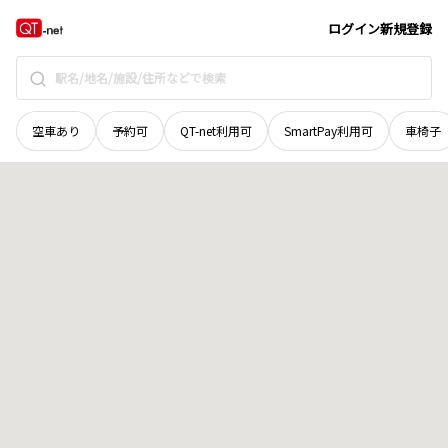
北海道
野付郡別海町
別海川上町
地域選択で探す
ログイン
新規登録
空車あり
予約可
QT-net利用可
SmartPay利用可
車椅子