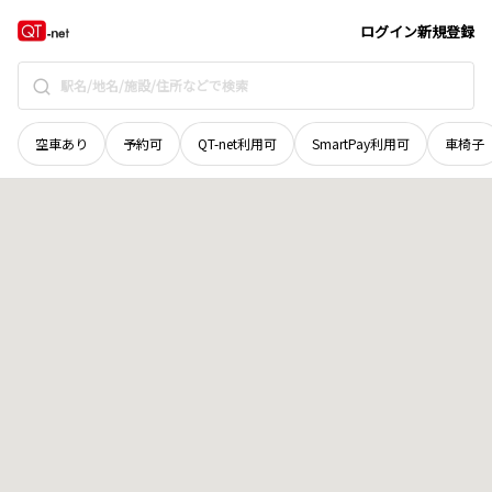
北海道
野付郡別海町
西春別駅前柏町
地域選択で探す
ログイン
新規登録
空車あり
予約可
QT-net利用可
SmartPay利用可
車椅子