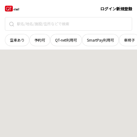
北海道
釧路市
光陽町
地域選択で探す
ログイン
新規登録
空車あり
予約可
QT-net利用可
SmartPay利用可
車椅子