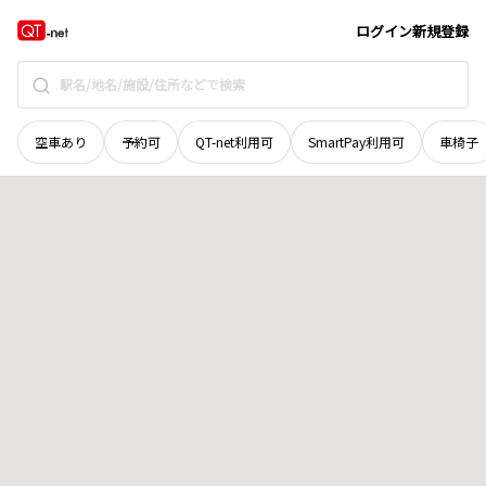
北海道
釧路市
大川町
地域選択で探す
ログイン
新規登録
空車あり
予約可
QT-net利用可
SmartPay利用可
車椅子