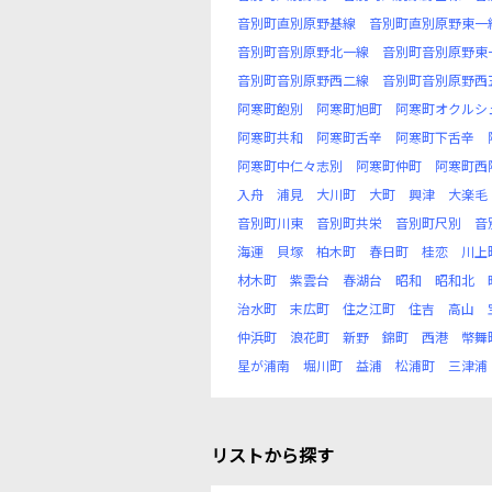
音別町直別原野基線
音別町直別原野東一
音別町音別原野北一線
音別町音別原野東
音別町音別原野西二線
音別町音別原野西
阿寒町飽別
阿寒町旭町
阿寒町オクルシ
阿寒町共和
阿寒町舌辛
阿寒町下舌辛
阿寒町中仁々志別
阿寒町仲町
阿寒町西
入舟
浦見
大川町
大町
興津
大楽毛
音別町川東
音別町共栄
音別町尺別
音
海運
貝塚
柏木町
春日町
桂恋
川上
材木町
紫雲台
春湖台
昭和
昭和北
治水町
末広町
住之江町
住吉
高山
仲浜町
浪花町
新野
錦町
西港
幣舞
星が浦南
堀川町
益浦
松浦町
三津浦
リストから探す