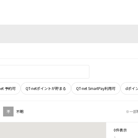
net 予約可
QT-netポイントが貯まる
QT-net SmartPay利用可
dポイ
不
不明
※一部
0件表示
1