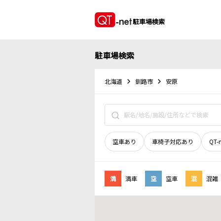
駐車場検索
駐車場検索
北海道
釧路市
安原
空車あり
車椅子対応あり
QT-
満
満車
空
空車
混
混雑