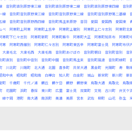
線
音別町直別原野東三線
音別町直別原野東二線
音別町直別原野東四線
音別
一線
音別町音別原野東三線
音別町音別原野東二線
音別町音別原野第二基線
五線
音別町音別原野西四線
音別町馬主来原野
音羽
愛国
愛国西
愛国東
ュベ
阿寒町上阿寒
阿寒町上舌辛
阿寒町上徹別
阿寒町上仁々志別
阿寒町北
阿寒町下仁々志別
阿寒町新町
阿寒町蘇牛
阿寒町大正
阿寒町知茶布
阿寒町
阿寒
阿寒町西徹別
阿寒町仁々志別
阿寒町東舌辛
阿寒町富士見
阿寒町布伏
大楽毛北
大楽毛西
大楽毛南
音別町あけぼの
音別町朝日
音別町音別
音
別町直別
音別町中音別
音別町中園
音別町馬主来
音別町風連
音別町緑町
町
川北町
川端町
北大通
北園
喜多町
共栄大通
黒金町
光陽町
寿
駒
昭和中央
昭和町
昭和南
白樺台
知人町
白金町
城山
新栄町
新川町
新
宝町
千歳町
千代ノ浦
鶴丘
鶴ケ岱
鶴野
鶴野東
鳥取大通
鳥取北
鳥取
町
花園町
浜町
春採
東川町
広里
富士見
双葉町
文苑
古川町
弁天ケ
緑ケ岡
港町
南大通
南浜町
美濃
美原
宮本
武佐
柳町
山花
弥生