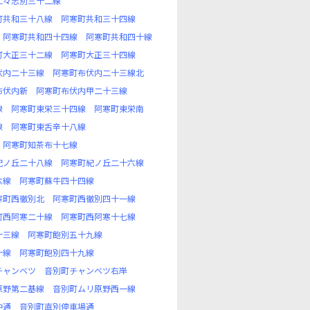
仁々志別三十二線
町共和三十八線
阿寒町共和三十四線
阿寒町共和四十四線
阿寒町共和四十線
町大正三十二線
阿寒町大正三十四線
伏内二十三線
阿寒町布伏内二十三線北
布伏内新
阿寒町布伏内甲二十三線
線
阿寒町東栄三十四線
阿寒町東栄南
線
阿寒町東舌辛十八線
阿寒町知茶布十七線
紀ノ丘二十八線
阿寒町紀ノ丘二十六線
六線
阿寒町蘇牛四十四線
寒町西徹別北
阿寒町西徹別四十一線
町西阿寒二十線
阿寒町西阿寒十七線
十三線
阿寒町飽別五十九線
十線
阿寒町飽別四十九線
チャンベツ
音別町チャンベツ右岸
原野第二基線
音別町ムリ原野西一線
仲通
音別町直別停車場通