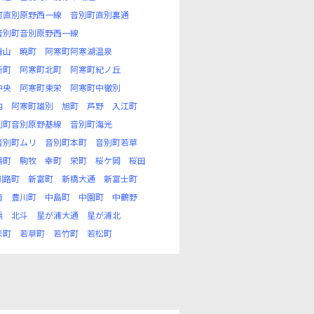
町直別原野西一線
音別町直別裏通
音別町音別原野西一線
青山
暁町
阿寒町阿寒湖温泉
新町
阿寒町北町
阿寒町紀ノ丘
中央
阿寒町東栄
阿寒町中徹別
内
阿寒町雄別
旭町
芦野
入江町
別町音別原野基線
音別町海光
音別町ムリ
音別町本町
音別町若草
場町
駒牧
幸町
栄町
桜ケ岡
桜田
釧路町
新富町
新橋大通
新富士町
南
豊川町
中島町
中園町
中鶴野
浜
北斗
星が浦大通
星が浦北
米町
若草町
若竹町
若松町