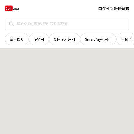
北海道
釧路市
富士見
地域選択で探す
ログイン
新規登録
空車あり
予約可
QT-net利用可
SmartPay利用可
車椅子