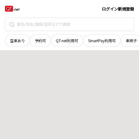
北海道
釧路市
愛国
地域選択で探す
ログイン
新規登録
空車あり
予約可
QT-net利用可
SmartPay利用可
車椅子