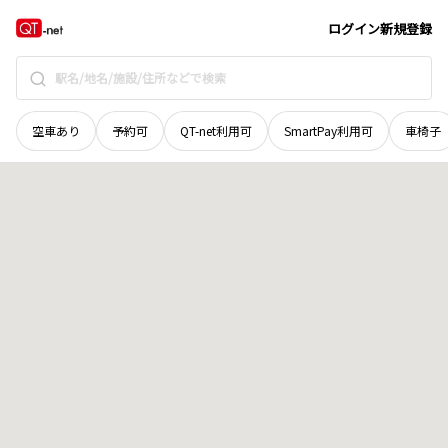
北海道
釧路市
港町
地域選択で探す
ログイン
新規登録
空車あり
予約可
QT-net利用可
SmartPay利用可
車椅子