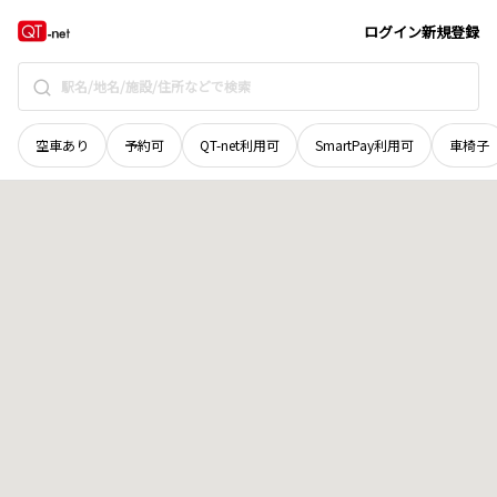
北海道
釧路市
阿寒町上徹別四十三線
地域選択で探す
ログイン
新規登録
空車あり
予約可
QT-net利用可
SmartPay利用可
車椅子