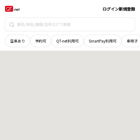
北海道
釧路市
阿寒町上徹別四十六線
地域選択で探す
ログイン
新規登録
空車あり
予約可
QT-net利用可
SmartPay利用可
車椅子