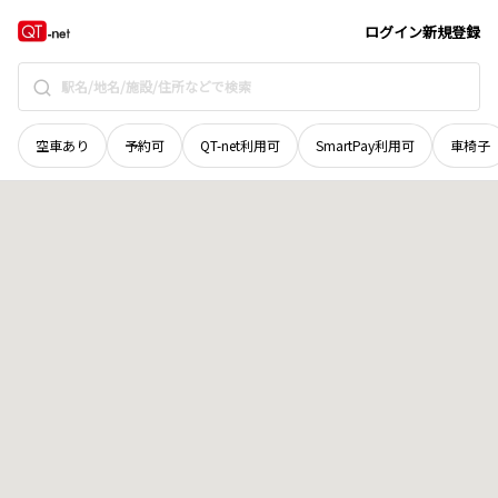
北海道
釧路市
阿寒町上舌辛十九線
地域選択で探す
ログイン
新規登録
空車あり
予約可
QT-net利用可
SmartPay利用可
車椅子