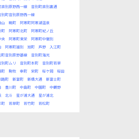
町直別原野西一線
音別町直別裏通
音別町音別原野西一線
青山
暁町
阿寒町阿寒湖温泉
新町
阿寒町北町
阿寒町紀ノ丘
中央
阿寒町東栄
阿寒町中徹別
内
阿寒町雄別
旭町
芦野
入江町
別町音別原野基線
音別町海光
音別町ムリ
音別町本町
音別町若草
場町
駒牧
幸町
栄町
桜ケ岡
桜田
釧路町
新富町
新橋大通
新富士町
南
豊川町
中島町
中園町
中鶴野
浜
北斗
星が浦大通
星が浦北
米町
若草町
若竹町
若松町