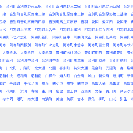
線
音別町直別原野東三線
音別町直別原野東二線
音別町直別原野東四線
音別
一線
音別町音別原野東三線
音別町音別原野東二線
音別町音別原野第二基線
五線
音別町音別原野西四線
音別町馬主来原野
音羽
愛国
愛国西
愛国東
ュベ
阿寒町上阿寒
阿寒町上舌辛
阿寒町上徹別
阿寒町上仁々志別
阿寒町北
阿寒町下仁々志別
阿寒町新町
阿寒町蘇牛
阿寒町大正
阿寒町知茶布
阿寒町
阿寒
阿寒町西徹別
阿寒町仁々志別
阿寒町東舌辛
阿寒町富士見
阿寒町布伏
大楽毛北
大楽毛西
大楽毛南
音別町あけぼの
音別町朝日
音別町音別
音
別町直別
音別町中音別
音別町中園
音別町馬主来
音別町風連
音別町緑町
町
川北町
川端町
北大通
北園
喜多町
共栄大通
黒金町
光陽町
寿
駒
昭和中央
昭和町
昭和南
白樺台
知人町
白金町
城山
新栄町
新川町
新
宝町
千歳町
千代ノ浦
鶴丘
鶴ケ岱
鶴野
鶴野東
鳥取大通
鳥取北
鳥取
町
花園町
浜町
春採
東川町
広里
富士見
双葉町
文苑
古川町
弁天ケ
緑ケ岡
港町
南大通
南浜町
美濃
美原
宮本
武佐
柳町
山花
弥生