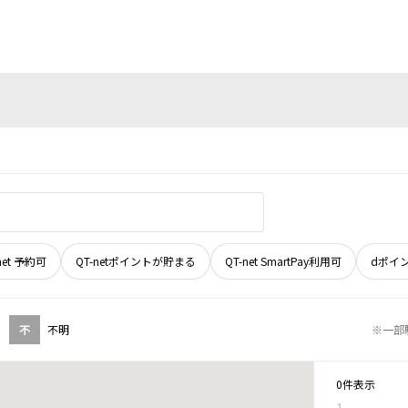
net 予約可
QT-netポイントが貯まる
QT-net SmartPay利用可
dポイ
不
不明
※一部
0件表示
1