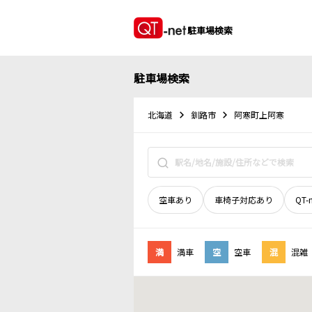
駐車場検索
駐車場検索
北海道
釧路市
阿寒町上阿寒
空車あり
車椅子対応あり
QT-
満
満車
空
空車
混
混雑