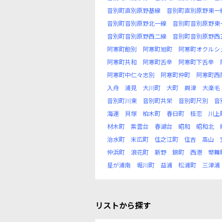
音別町直別原野基線
音別町直別原野東一
音別町音別原野北一線
音別町音別原野東
音別町音別原野西二線
音別町音別原野西
阿寒町飽別
阿寒町旭町
阿寒町オクルシ
阿寒町共和
阿寒町舌辛
阿寒町下舌辛
阿寒町中仁々志別
阿寒町仲町
阿寒町西
入舟
浦見
大川町
大町
興津
大楽毛
音別町川東
音別町共栄
音別町尺別
音
海運
貝塚
柏木町
春日町
桂恋
川上
材木町
紫雲台
春湖台
昭和
昭和北
治水町
末広町
住之江町
住吉
高山
仲浜町
浪花町
新野
錦町
西港
幣舞
星が浦南
堀川町
益浦
松浦町
三津浦
リストから探す