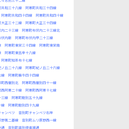
仁々志別三十二線
町共和三十八線
阿寒町共和三十四線
阿寒町共和四十四線
阿寒町共和四十線
町大正三十二線
阿寒町大正三十四線
伏内二十三線
阿寒町布伏内二十三線北
布伏内新
阿寒町布伏内甲二十三線
線
阿寒町東栄三十四線
阿寒町東栄南
線
阿寒町東舌辛十八線
阿寒町知茶布十七線
紀ノ丘二十八線
阿寒町紀ノ丘二十六線
六線
阿寒町蘇牛四十四線
寒町西徹別北
阿寒町西徹別四十一線
町西阿寒二十線
阿寒町西阿寒十七線
十三線
阿寒町飽別五十九線
十線
阿寒町飽別四十九線
チャンベツ
音別町チャンベツ右岸
原野第二基線
音別町ムリ原野西一線
仲通
音別町直別停車場通