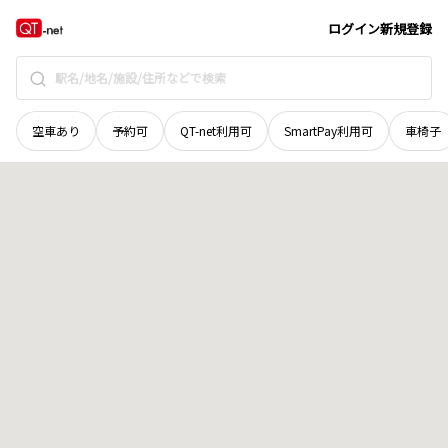
北海道
釧路市
阿寒町下仁々志別十八線
地域選択で探す
ログイン
新規登録
空車あり
予約可
QT-net利用可
SmartPay利用可
車椅子