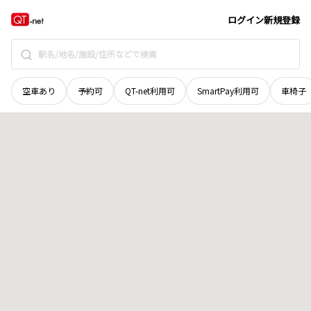
北海道
釧路市
阿寒町富士見
地域選択で探す
ログイン
新規登録
空車あり
予約可
QT-net利用可
SmartPay利用可
車椅子