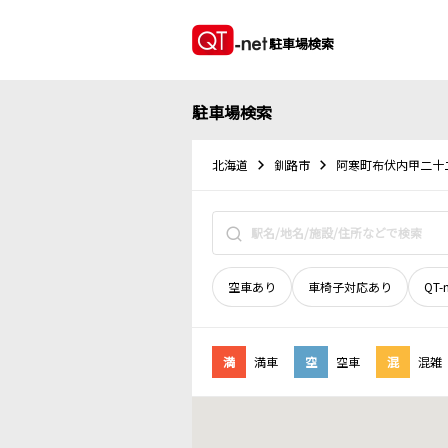
駐車場検索
駐車場検索
北海道
釧路市
阿寒町布伏内甲二十
空車あり
車椅子対応あり
QT-
満
満車
空
空車
混
混雑