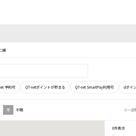
二線
net 予約可
QT-netポイントが貯まる
QT-net SmartPay利用可
dポイ
不
不明
※一部
0件表示
1