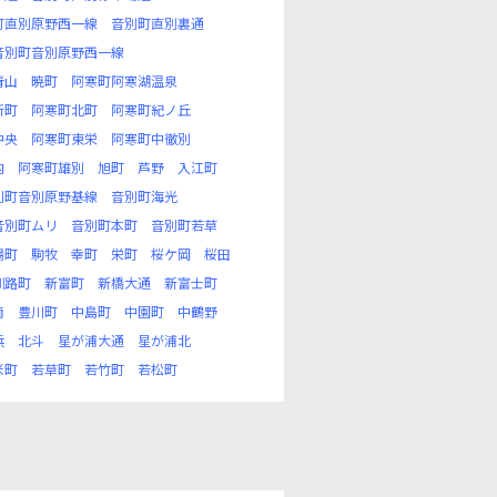
町直別原野西一線
音別町直別裏通
音別町音別原野西一線
青山
暁町
阿寒町阿寒湖温泉
新町
阿寒町北町
阿寒町紀ノ丘
中央
阿寒町東栄
阿寒町中徹別
内
阿寒町雄別
旭町
芦野
入江町
別町音別原野基線
音別町海光
音別町ムリ
音別町本町
音別町若草
場町
駒牧
幸町
栄町
桜ケ岡
桜田
釧路町
新富町
新橋大通
新富士町
南
豊川町
中島町
中園町
中鶴野
浜
北斗
星が浦大通
星が浦北
米町
若草町
若竹町
若松町