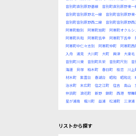
音別町直別原野基線
音別町直別原野東一
音別町音別原野北一線
音別町音別原野東
音別町音別原野西二線
音別町音別原野西
阿寒町飽別
阿寒町旭町
阿寒町オクルシ
阿寒町共和
阿寒町舌辛
阿寒町下舌辛
阿寒町中仁々志別
阿寒町仲町
阿寒町西
入舟
浦見
大川町
大町
興津
大楽毛
音別町川東
音別町共栄
音別町尺別
音
海運
貝塚
柏木町
春日町
桂恋
川上
材木町
紫雲台
春湖台
昭和
昭和北
治水町
末広町
住之江町
住吉
高山
仲浜町
浪花町
新野
錦町
西港
幣舞
星が浦南
堀川町
益浦
松浦町
三津浦
リストから探す