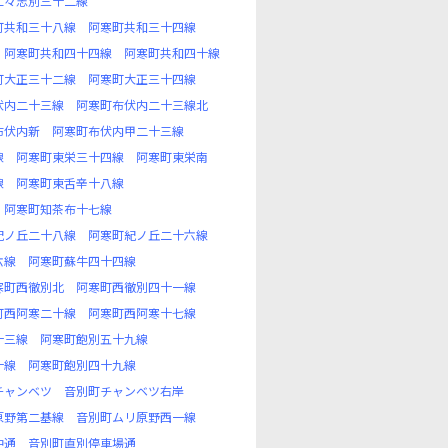
仁々志別三十二線
町共和三十八線
阿寒町共和三十四線
阿寒町共和四十四線
阿寒町共和四十線
町大正三十二線
阿寒町大正三十四線
伏内二十三線
阿寒町布伏内二十三線北
布伏内新
阿寒町布伏内甲二十三線
線
阿寒町東栄三十四線
阿寒町東栄南
線
阿寒町東舌辛十八線
阿寒町知茶布十七線
紀ノ丘二十八線
阿寒町紀ノ丘二十六線
六線
阿寒町蘇牛四十四線
寒町西徹別北
阿寒町西徹別四十一線
町西阿寒二十線
阿寒町西阿寒十七線
十三線
阿寒町飽別五十九線
十線
阿寒町飽別四十九線
チャンベツ
音別町チャンベツ右岸
原野第二基線
音別町ムリ原野西一線
仲通
音別町直別停車場通