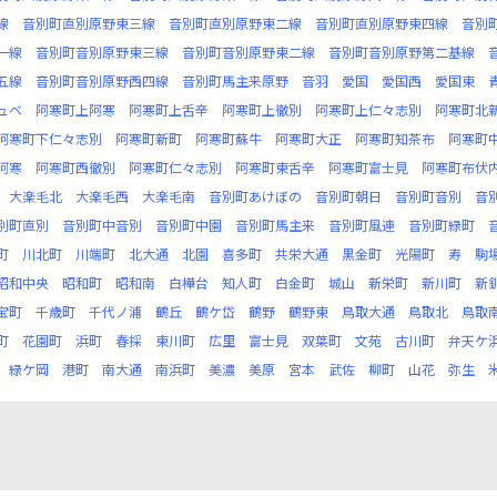
線
音別町直別原野東三線
音別町直別原野東二線
音別町直別原野東四線
音別
一線
音別町音別原野東三線
音別町音別原野東二線
音別町音別原野第二基線
五線
音別町音別原野西四線
音別町馬主来原野
音羽
愛国
愛国西
愛国東
ュベ
阿寒町上阿寒
阿寒町上舌辛
阿寒町上徹別
阿寒町上仁々志別
阿寒町北
阿寒町下仁々志別
阿寒町新町
阿寒町蘇牛
阿寒町大正
阿寒町知茶布
阿寒町
阿寒
阿寒町西徹別
阿寒町仁々志別
阿寒町東舌辛
阿寒町富士見
阿寒町布伏
大楽毛北
大楽毛西
大楽毛南
音別町あけぼの
音別町朝日
音別町音別
音
別町直別
音別町中音別
音別町中園
音別町馬主来
音別町風連
音別町緑町
町
川北町
川端町
北大通
北園
喜多町
共栄大通
黒金町
光陽町
寿
駒
昭和中央
昭和町
昭和南
白樺台
知人町
白金町
城山
新栄町
新川町
新
宝町
千歳町
千代ノ浦
鶴丘
鶴ケ岱
鶴野
鶴野東
鳥取大通
鳥取北
鳥取
町
花園町
浜町
春採
東川町
広里
富士見
双葉町
文苑
古川町
弁天ケ
緑ケ岡
港町
南大通
南浜町
美濃
美原
宮本
武佐
柳町
山花
弥生