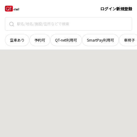
北海道
釧路市
阿寒町徹別中央三十四線
地域選択で探す
ログイン
新規登録
空車あり
予約可
QT-net利用可
SmartPay利用可
車椅子