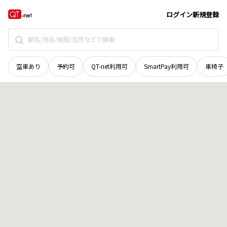
北海道
釧路市
阿寒町紀ノ丘二十四線
地域選択で探す
ログイン
新規登録
空車あり
予約可
QT-net利用可
SmartPay利用可
車椅子