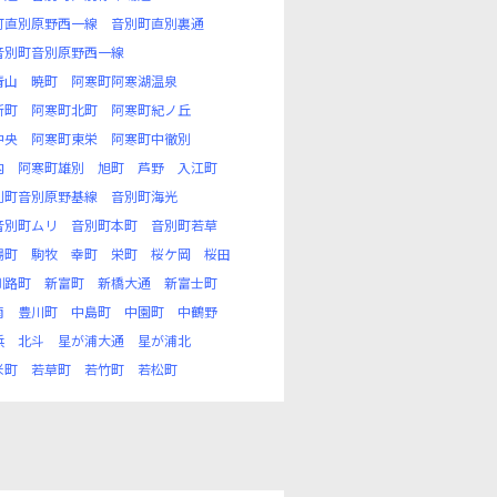
町直別原野西一線
音別町直別裏通
音別町音別原野西一線
青山
暁町
阿寒町阿寒湖温泉
新町
阿寒町北町
阿寒町紀ノ丘
中央
阿寒町東栄
阿寒町中徹別
内
阿寒町雄別
旭町
芦野
入江町
別町音別原野基線
音別町海光
音別町ムリ
音別町本町
音別町若草
場町
駒牧
幸町
栄町
桜ケ岡
桜田
釧路町
新富町
新橋大通
新富士町
南
豊川町
中島町
中園町
中鶴野
浜
北斗
星が浦大通
星が浦北
米町
若草町
若竹町
若松町