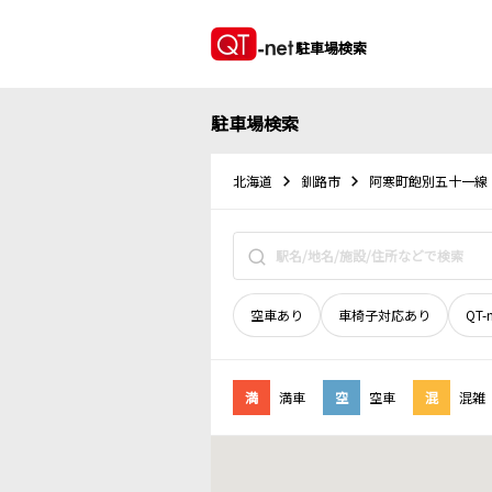
駐車場検索
駐車場検索
北海道
釧路市
阿寒町飽別五十一線
空車あり
車椅子対応あり
QT-
満
満車
空
空車
混
混雑