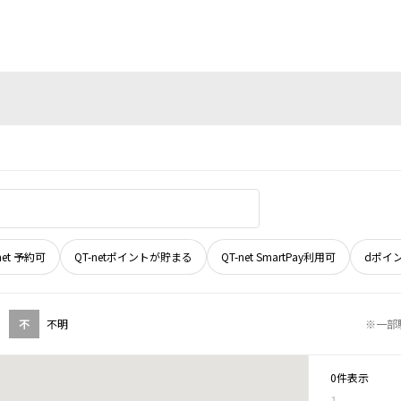
net 予約可
QT-netポイントが貯まる
QT-net SmartPay利用可
dポイ
不
不明
※一部
0件表示
1