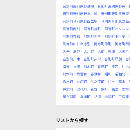
音別町直別原野基線
音別町直別原野東一
音別町音別原野北一線
音別町音別原野東
音別町音別原野西二線
音別町音別原野西
阿寒町飽別
阿寒町旭町
阿寒町オクルシ
阿寒町共和
阿寒町舌辛
阿寒町下舌辛
阿寒町中仁々志別
阿寒町仲町
阿寒町西
入舟
浦見
大川町
大町
興津
大楽毛
音別町川東
音別町共栄
音別町尺別
音
海運
貝塚
柏木町
春日町
桂恋
川上
材木町
紫雲台
春湖台
昭和
昭和北
治水町
末広町
住之江町
住吉
高山
仲浜町
浪花町
新野
錦町
西港
幣舞
星が浦南
堀川町
益浦
松浦町
三津浦
リストから探す