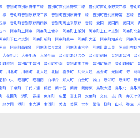
線
音別町直別原野東三線
音別町直別原野東二線
音別町直別原野東四線
音別
一線
音別町音別原野東三線
音別町音別原野東二線
音別町音別原野第二基線
五線
音別町音別原野西四線
音別町馬主来原野
音羽
愛国
愛国西
愛国東
ュベ
阿寒町上阿寒
阿寒町上舌辛
阿寒町上徹別
阿寒町上仁々志別
阿寒町北
阿寒町下仁々志別
阿寒町新町
阿寒町蘇牛
阿寒町大正
阿寒町知茶布
阿寒町
阿寒
阿寒町西徹別
阿寒町仁々志別
阿寒町東舌辛
阿寒町富士見
阿寒町布伏
大楽毛北
大楽毛西
大楽毛南
音別町あけぼの
音別町朝日
音別町音別
音
別町直別
音別町中音別
音別町中園
音別町馬主来
音別町風連
音別町緑町
町
川北町
川端町
北大通
北園
喜多町
共栄大通
黒金町
光陽町
寿
駒
昭和中央
昭和町
昭和南
白樺台
知人町
白金町
城山
新栄町
新川町
新
宝町
千歳町
千代ノ浦
鶴丘
鶴ケ岱
鶴野
鶴野東
鳥取大通
鳥取北
鳥取
町
花園町
浜町
春採
東川町
広里
富士見
双葉町
文苑
古川町
弁天ケ
緑ケ岡
港町
南大通
南浜町
美濃
美原
宮本
武佐
柳町
山花
弥生