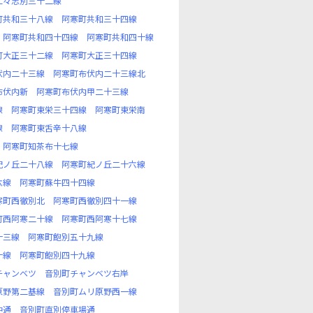
仁々志別三十二線
町共和三十八線
阿寒町共和三十四線
阿寒町共和四十四線
阿寒町共和四十線
町大正三十二線
阿寒町大正三十四線
伏内二十三線
阿寒町布伏内二十三線北
布伏内新
阿寒町布伏内甲二十三線
線
阿寒町東栄三十四線
阿寒町東栄南
線
阿寒町東舌辛十八線
阿寒町知茶布十七線
紀ノ丘二十八線
阿寒町紀ノ丘二十六線
六線
阿寒町蘇牛四十四線
寒町西徹別北
阿寒町西徹別四十一線
町西阿寒二十線
阿寒町西阿寒十七線
十三線
阿寒町飽別五十九線
十線
阿寒町飽別四十九線
チャンベツ
音別町チャンベツ右岸
原野第二基線
音別町ムリ原野西一線
仲通
音別町直別停車場通