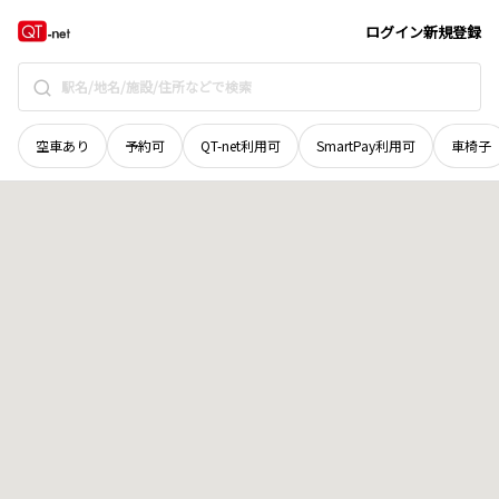
北海道
釧路市
音別町尺別
地域選択で探す
ログイン
新規登録
空車あり
予約可
QT-net利用可
SmartPay利用可
車椅子