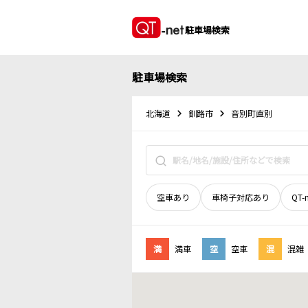
駐車場検索
駐車場検索
北海道
釧路市
音別町直別
空車あり
車椅子対応あり
QT-
満
満車
空
空車
混
混雑