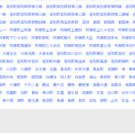
線
音別町直別原野東三線
音別町直別原野東二線
音別町直別原野東四線
音別
一線
音別町音別原野東三線
音別町音別原野東二線
音別町音別原野第二基線
五線
音別町音別原野西四線
音別町馬主来原野
音羽
愛国
愛国西
愛国東
ュベ
阿寒町上阿寒
阿寒町上舌辛
阿寒町上徹別
阿寒町上仁々志別
阿寒町北
阿寒町下仁々志別
阿寒町新町
阿寒町蘇牛
阿寒町大正
阿寒町知茶布
阿寒町
阿寒
阿寒町西徹別
阿寒町仁々志別
阿寒町東舌辛
阿寒町富士見
阿寒町布伏
大楽毛北
大楽毛西
大楽毛南
音別町あけぼの
音別町朝日
音別町音別
音
別町直別
音別町中音別
音別町中園
音別町馬主来
音別町風連
音別町緑町
町
川北町
川端町
北大通
北園
喜多町
共栄大通
黒金町
光陽町
寿
駒
昭和中央
昭和町
昭和南
白樺台
知人町
白金町
城山
新栄町
新川町
新
宝町
千歳町
千代ノ浦
鶴丘
鶴ケ岱
鶴野
鶴野東
鳥取大通
鳥取北
鳥取
町
花園町
浜町
春採
東川町
広里
富士見
双葉町
文苑
古川町
弁天ケ
緑ケ岡
港町
南大通
南浜町
美濃
美原
宮本
武佐
柳町
山花
弥生