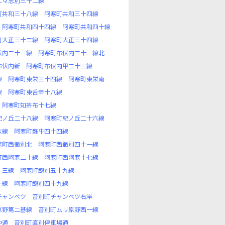
仁々志別三十二線
町共和三十八線
阿寒町共和三十四線
阿寒町共和四十四線
阿寒町共和四十線
町大正三十二線
阿寒町大正三十四線
伏内二十三線
阿寒町布伏内二十三線北
布伏内新
阿寒町布伏内甲二十三線
線
阿寒町東栄三十四線
阿寒町東栄南
線
阿寒町東舌辛十八線
阿寒町知茶布十七線
紀ノ丘二十八線
阿寒町紀ノ丘二十六線
六線
阿寒町蘇牛四十四線
寒町西徹別北
阿寒町西徹別四十一線
町西阿寒二十線
阿寒町西阿寒十七線
十三線
阿寒町飽別五十九線
十線
阿寒町飽別四十九線
チャンベツ
音別町チャンベツ右岸
原野第二基線
音別町ムリ原野西一線
仲通
音別町直別停車場通