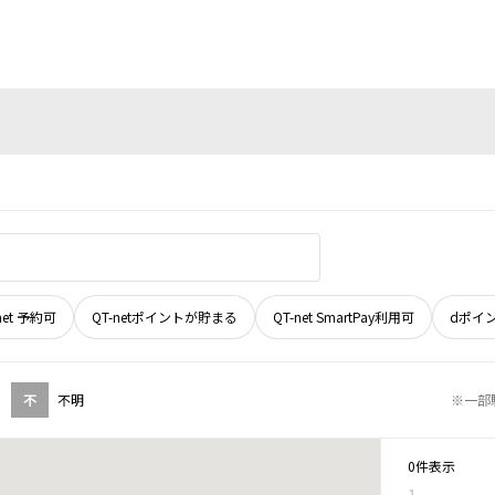
net 予約可
QT-netポイントが貯まる
QT-net SmartPay利用可
dポイ
不
不明
※一部
0件表示
1