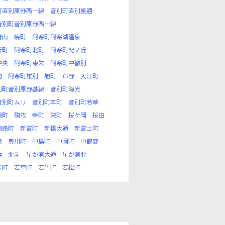
町直別原野西一線
音別町直別裏通
音別町音別原野西一線
青山
暁町
阿寒町阿寒湖温泉
新町
阿寒町北町
阿寒町紀ノ丘
中央
阿寒町東栄
阿寒町中徹別
内
阿寒町雄別
旭町
芦野
入江町
別町音別原野基線
音別町海光
音別町ムリ
音別町本町
音別町若草
場町
駒牧
幸町
栄町
桜ケ岡
桜田
釧路町
新富町
新橋大通
新富士町
南
豊川町
中島町
中園町
中鶴野
浜
北斗
星が浦大通
星が浦北
米町
若草町
若竹町
若松町