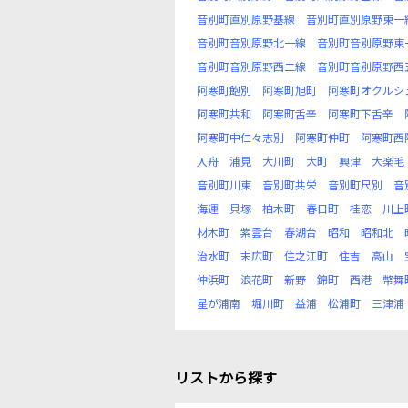
音別町直別原野基線
音別町直別原野東一
音別町音別原野北一線
音別町音別原野東
音別町音別原野西二線
音別町音別原野西
阿寒町飽別
阿寒町旭町
阿寒町オクルシ
阿寒町共和
阿寒町舌辛
阿寒町下舌辛
阿寒町中仁々志別
阿寒町仲町
阿寒町西
入舟
浦見
大川町
大町
興津
大楽毛
音別町川東
音別町共栄
音別町尺別
音
海運
貝塚
柏木町
春日町
桂恋
川上
材木町
紫雲台
春湖台
昭和
昭和北
治水町
末広町
住之江町
住吉
高山
仲浜町
浪花町
新野
錦町
西港
幣舞
星が浦南
堀川町
益浦
松浦町
三津浦
リストから探す