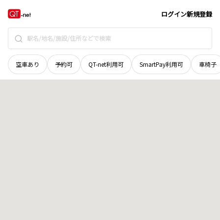
北海道
釧路市
音別町若草
地域選択で探す
ログイン
新規登録
空車あり
予約可
QT-net利用可
SmartPay利用可
車椅子