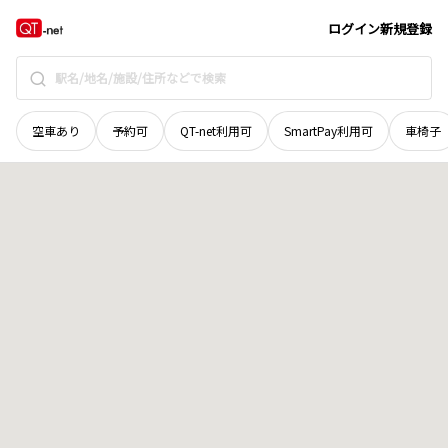
北海道
釧路市
鳥取大通
地域選択で探す
ログイン
新規登録
空車あり
予約可
QT-net利用可
SmartPay利用可
車椅子