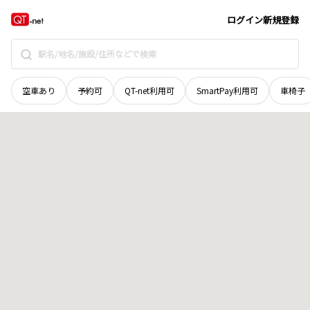
北海道
釧路郡釧路町
国誉
地域選択で探す
ログイン
新規登録
空車あり
予約可
QT-net利用可
SmartPay利用可
車椅子