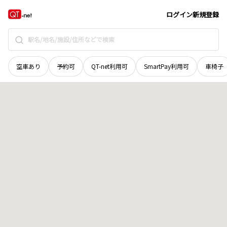
北海道
釧路郡釧路町
字別保原野南十九線
地域選択で探す
ログイン
新規登録
空車あり
予約可
QT-net利用可
SmartPay利用可
車椅子