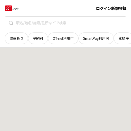
北海道
釧路郡釧路町
柏東
地域選択で探す
ログイン
新規登録
空車あり
予約可
QT-net利用可
SmartPay利用可
車椅子