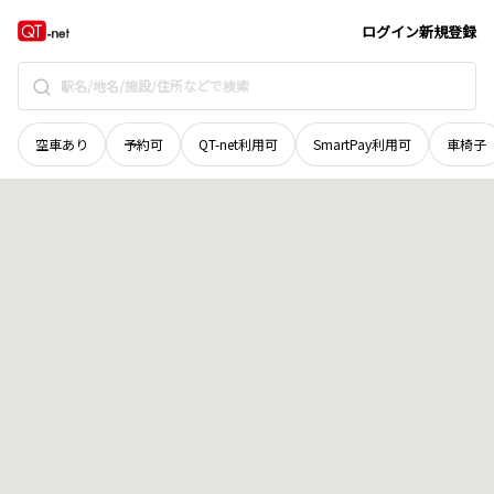
北海道
阿寒郡鶴居村
字上久著呂
地域選択で探す
ログイン
新規登録
空車あり
予約可
QT-net利用可
SmartPay利用可
車椅子