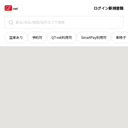
北海道
雨竜郡北竜町
字和
地域選択で探す
ログイン
新規登録
空車あり
予約可
QT-net利用可
SmartPay利用可
車椅子