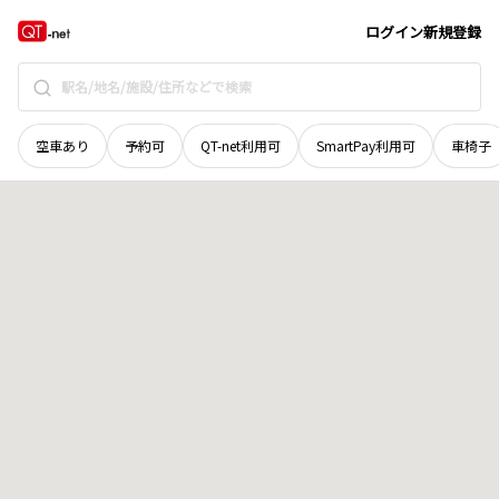
北海道
雨竜郡妹背牛町
字秩父別
地域選択で探す
ログイン
新規登録
空車あり
予約可
QT-net利用可
SmartPay利用可
車椅子