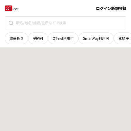
北海道
雨竜郡幌加内町
字北星
地域選択で探す
ログイン
新規登録
空車あり
予約可
QT-net利用可
SmartPay利用可
車椅子