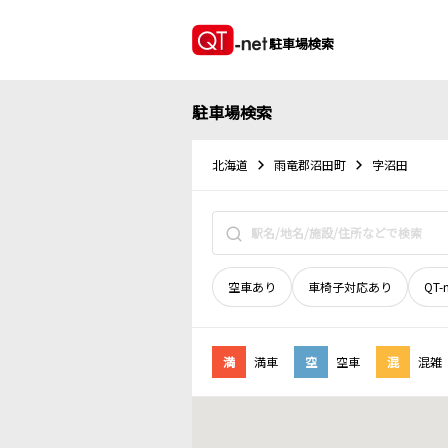
駐車場検索
駐車場検索
北海道
雨竜郡沼田町
字沼田
空車あり
車椅子対応あり
QT-
満
満車
空
空車
混
混雑