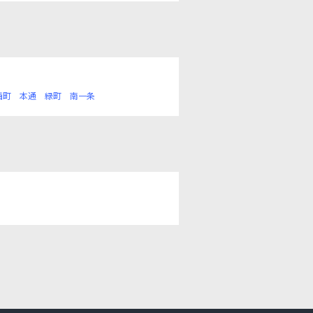
西町
本通
緑町
南一条