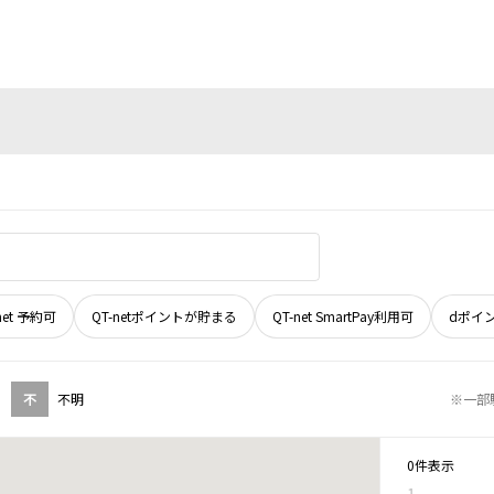
net 予約可
QT-netポイントが貯まる
QT-net SmartPay利用可
dポイ
不
不明
※一部
0件表示
1