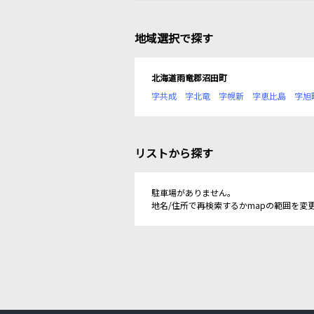
地域選択で探す
北海道雨竜郡沼田町
字共成
字北竜
字幌新
字恵比島
字旭
リストから探す
駐車場がありません。
地名/住所で再検索するかmapの範囲を変