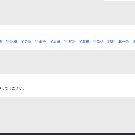
町
字昭和
字更新
字東予
字沼田
字浅野
字真布
字高穂
旭町
北一条
更してください。