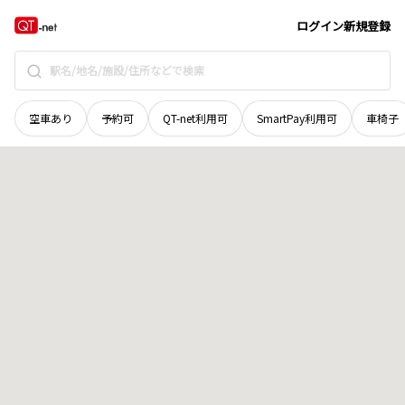
北海道
雨竜郡秩父別町
六条
地域選択で探す
ログイン
新規登録
空車あり
予約可
QT-net利用可
SmartPay利用可
車椅子