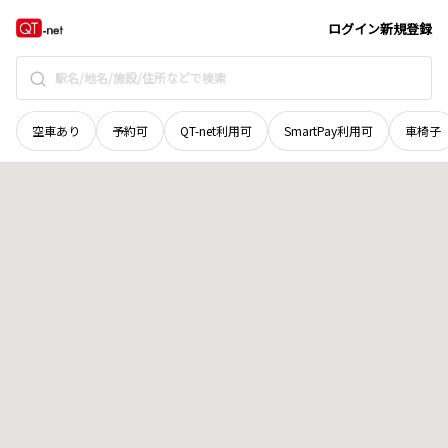
北海道
雨竜郡秩父別町
字東山
地域選択で探す
ログイン
新規登録
空車あり
予約可
QT-net利用可
SmartPay利用可
車椅子