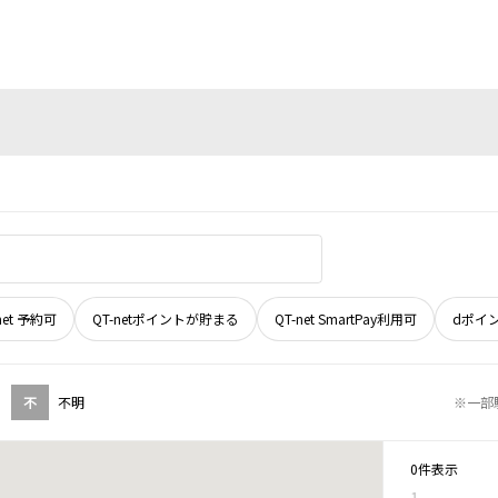
net 予約可
QT-netポイントが貯まる
QT-net SmartPay利用可
dポイ
不
不明
※一部
0件表示
1