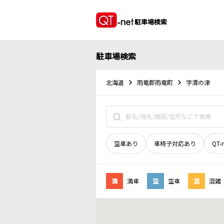
駐車場検索
駐車場検索
北海道
雨竜郡雨竜町
字渭の津
空車あり
車椅子対応あり
QT-
満
満車
空
空車
混
混雑