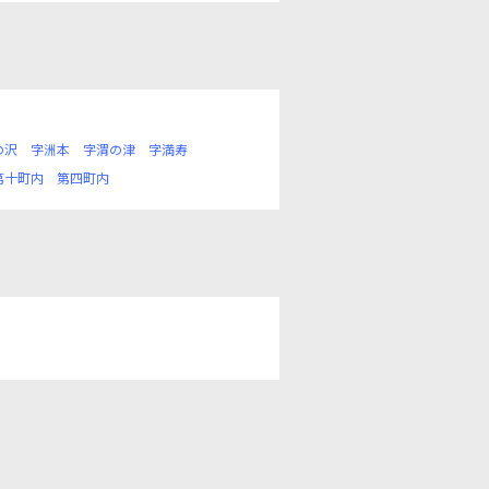
の沢
字洲本
字渭の津
字満寿
第十町内
第四町内