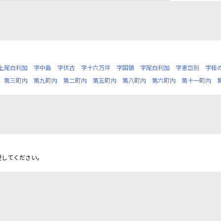
上尾白利加
字中島
字伏古
字十六万坪
字国領
字尾白利加
字恵岱別
字桂
第三町内
第九町内
第二町内
第五町内
第八町内
第六町内
第十一町内
更してください。