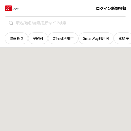
北海道
雨竜郡雨竜町
字鴨居沢
地域選択で探す
ログイン
新規登録
空車あり
予約可
QT-net利用可
SmartPay利用可
車椅子